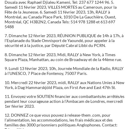
Douala avec Raphael Djialeu Kameni, Tel: 237 677 1244 96. 5.
Samedi 11 février 2023, VILLES MORTES au Cameroun, pour la
Fête de la Jeunesse. 6. Samedi 11 février 2023, 13h, RALLY à
Montréal, au Canada Place Park, 1010 De La Gauchière, Ouest,
Montréal, QC H3B2N2, Canada Tels: 514 978 1288 et 613 697
5488
7. Dimanche 12 février 2023, RÉUNION PUBLIQUE de 14h à 17h, à
l’Esplanade du Stade Omnisport de Yaoundé, pour appeler à la
sécurité et à la justice, par Député Cabral Libbi du PCRN.
8. Dimanche 12 février 2023, Midi, RALLY à New York, à Times
Square Plaza, Manhattan, au coin de Broadway et de la 44ème rue.
9. Lundi 13 février 2023, 10h, Journée Mondiale de la Radio, RALLY
à l’UNESCO, 7 Place de Fontenoy, 75007 Paris.
10. Mercredi 22 février 2023, midi, RALLY aux Nations Unies à New
York, à Dag Hammarskjöld Plaza, on First Ave and East 47th St.
11. Envoyez votre SOUTIEN financier aux combattants/es arrêtés/es
pendant leur courageuse action à l’Ambacam de Londres, mercredi
1er février 2023.
12. DONNEZ ce que vous pouvez à release-them .com, pour
l’alimentation, les accommodations, les frais médicaux et des
familles des 3000 prisonniers politiques Anglophones. Contact: