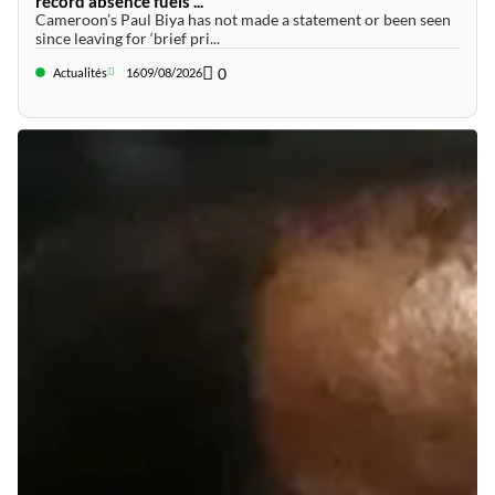
record absence fuels ...
Cameroon’s Paul Biya has not made a statement or been seen
since leaving for ‘brief pri...
0
Actualités
16
09/08/2026