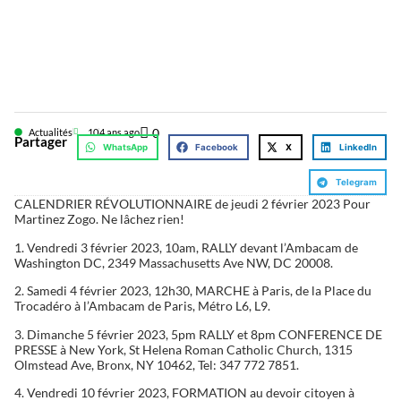
0
Actualités
10
4 ans ago
Partager
WhatsApp
Facebook
X
LinkedIn
Telegram
CALENDRIER RÉVOLUTIONNAIRE de jeudi 2 février 2023 Pour
Martinez Zogo. Ne lâchez rien!
1. Vendredi 3 février 2023, 10am, RALLY devant l’Ambacam de
Washington DC, 2349 Massachusetts Ave NW, DC 20008.
2. Samedi 4 février 2023, 12h30, MARCHE à Paris, de la Place du
Trocadéro à l’Ambacam de Paris, Métro L6, L9.
3. Dimanche 5 février 2023, 5pm RALLY et 8pm CONFERENCE DE
PRESSE à New York, St Helena Roman Catholic Church, 1315
Olmstead Ave, Bronx, NY 10462, Tel: 347 772 7851.
4. Vendredi 10 février 2023, FORMATION au devoir citoyen à