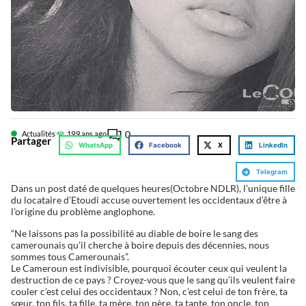
0
Actualités
19
9 ans ago
Partager
WhatsApp
Facebook
X
LinkedIn
Telegram
Dans un post daté de quelques heures(Octobre NDLR), l’unique fille
du locataire d’Etoudi accuse ouvertement les occidentaux d’être à
l’origine du problème anglophone.
“Ne laissons pas la possibilité au diable de boire le sang des
camerounais qu’il cherche à boire depuis des décennies, nous
sommes tous Camerounais”.
Le Cameroun est indivisible, pourquoi écouter ceux qui veulent la
destruction de ce pays ? Croyez-vous que le sang qu’ils veulent faire
couler c’est celui des occidentaux ? Non, c’est celui de ton frère, ta
sœur, ton fils, ta fille, ta mère, ton père, ta tante, ton oncle, ton