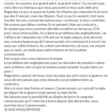
cousin, ta cousine, ton grand-père, ta grand-mère ! Ça ne sera pas
celui des occidentaux qui nous poussent à nous auto détruire.
Regardez ce qui ce passe en Lybie, les libyens qui meurent là ne sont
pas des Français, mais les libyens. Tout ce qu’ils veulent c’est nous
monter les uns comme les autres pour continuer à nous contrôler.
Ne soyons pas bêtes comme ils le pensent, bien au contraire….
Ils savent que nous sommes décidés à mettre un terme au CFA,
pour nous embrouiller, ils créent le problème des anglophones, car
l’affaire de l’abandon du CFA est sur le tapis depuis près de trois
ans, comme beaucoup de Camerounais ont commencé à ouvrir les
yeux sur cette histoire, ils créent une diversion, et nous, ne voyant
pas ça venir, on embrasse cette histoire et les troubles
commencent.
Parce que nous nous laissons tromper.
Le problème des anglophones peut se résoudre de manière calme,
sans violence, est-ce que la violence peut amener la paix dans un
pays ?
Regardons autour de nous, tous les pays qui ont connu la guerre, ne
vous diront jamais que cela résoudra un problème bien au
contraire.
Alors à vous mes frères et soeurs Camerounais, on connaît la date
de départ de la guerre mais jamais la date de fin.
Ne laissons pas la possibilité au diable de boire le sang des
camerounais qu’il cherche à boire depuis des décennies, nous
sommes tous Camerounais.
JE SUIS ANGLOPHONE