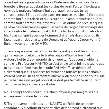
un enfant on le pousse toujours à l’intérieur de la maison. Tu as
fouetté le tien en appelant tes voisins de venir t’aider à le chasser
hors de la maison. Aujourd’hui pourquoi regrettes tu les
conséquences ? Nous peuple espérons que ces voisins-là t’aideront
comme ton fils le faisait et qu’ils auront un amour sincère pour toi
comme tout comme l’avait ton fils.3. Tu as oublié de préciser que tu
as payé des consciences, que tu as versé de l’argent en échange des
voies contre le professeur KAMTO que tu dis aujourd’hui être ton
fils. Tu as conspiré avec des hommes d’affaire Baham pour qu’ils
fassent partir des charters de Douala et de Yaoundé pour venir à
Baham voter contre KAMTO.
Tu as conspiré avec certains rois de l’ouest qui sont tes amis pour
qu’ils rejettent celui que tu traites aujourd’hui de ton fils4.
Aujourd’hui tu dis en monde vision que tu n’as aucun problème
contre le Professeur KAMTO ça c’est entre toi et lui mais sache que
tu as un problème avec le peuple BAHAM. Tu as démontré
clairement que tu t’opposes fermement à tous les jeunes baham qui
veulent réussir. Tu as démontré aux yeux du monde entier que si un
jeune baham a un projet noble il ne doit pas te mettre au courant
car tu seras le premier à le saboter.
Nous comprenons pourquoi Baham n’évolue pas malgré ses fils
entrepreneurs dans le monde.
5. Tes mouvements depuis que KAMTO a décidé de se porter
candidat aux élections présidentielles démontrent clairement que