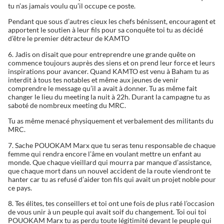
tu n’as jamais voulu qu’il occupe ce poste.
Pendant que sous d’autres cieux les chefs bénissent, encouragent et
apportent le soutien à leur fils pour sa conquête toi tu as décidé
d’être le premier détracteur de KAMTO
6. Jadis on disait que pour entreprendre une grande quête on
commence toujours auprès des siens et on prend leur force et leurs
inspirations pour avancer. Quand KAMTO est venu à Baham tu as
interdit à tous tes notables et même aux jeunes de venir
comprendre le message qu’il a avait à donner. Tu as même fait
changer le lieu du meeting la nuit à 22h. Durant la campagne tu as
saboté de nombreux meeting du MRC.
Tu as même menacé physiquement et verbalement des militants du
MRC.
7. Sache POUOKAM Marx que tu seras tenu responsable de chaque
femme qui rendra encore l’âme en voulant mettre un enfant au
monde. Que chaque vieillard qui mourra par manque d’assistance,
que chaque mort dans un nouvel accident de la route viendront te
hanter car tu as refusé d’aider ton fils qui avait un projet noble pour
ce pays.
8. Tes élites, tes conseillers et toi ont une fois de plus raté l’occasion
de vous unir à un peuple qui avait soif du changement. Toi oui toi
POUOKAM Marx tu as perdu toute légitimité devant le peuple qui