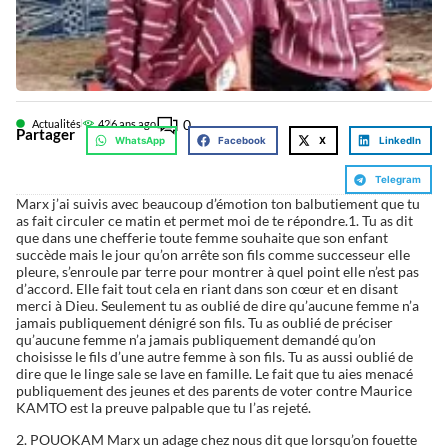
0
Actualités
42
6 ans ago
Partager
WhatsApp
Facebook
X
LinkedIn
Telegram
Marx j’ai suivis avec beaucoup d’émotion ton balbutiement que tu
as fait circuler ce matin et permet moi de te répondre.1. Tu as dit
que dans une chefferie toute femme souhaite que son enfant
succède mais le jour qu’on arrête son fils comme successeur elle
pleure, s’enroule par terre pour montrer à quel point elle n’est pas
d’accord. Elle fait tout cela en riant dans son cœur et en disant
merci à Dieu. Seulement tu as oublié de dire qu’aucune femme n’a
jamais publiquement dénigré son fils. Tu as oublié de préciser
qu’aucune femme n’a jamais publiquement demandé qu’on
choisisse le fils d’une autre femme à son fils. Tu as aussi oublié de
dire que le linge sale se lave en famille. Le fait que tu aies menacé
publiquement des jeunes et des parents de voter contre Maurice
KAMTO est la preuve palpable que tu l’as rejeté.
2. POUOKAM Marx un adage chez nous dit que lorsqu’on fouette