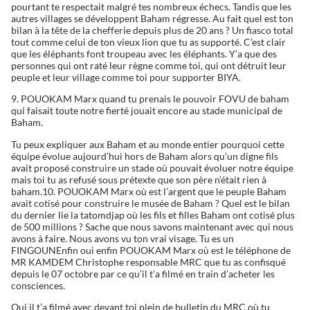
pourtant te respectait malgré tes nombreux échecs. Tandis que les
autres villages se développent Baham régresse. Au fait quel est ton
bilan à la tête de la chefferie depuis plus de 20 ans ? Un fiasco total
tout comme celui de ton vieux lion que tu as supporté. C’est clair
que les éléphants font troupeau avec les éléphants. Y’a que des
personnes qui ont raté leur règne comme toi, qui ont détruit leur
peuple et leur village comme toi pour supporter BIYA.
9. POUOKAM Marx quand tu prenais le pouvoir FOVU de baham
qui faisait toute notre fierté jouait encore au stade municipal de
Baham.
Tu peux expliquer aux Baham et au monde entier pourquoi cette
équipe évolue aujourd’hui hors de Baham alors qu’un digne fils
avait proposé construire un stade où pouvait évoluer notre équipe
mais toi tu as refusé sous prétexte que son père n’était rien à
baham.10. POUOKAM Marx où est l’argent que le peuple Baham
avait cotisé pour construire le musée de Baham ? Quel est le bilan
du dernier lie la tatomdjap où les fils et filles Baham ont cotisé plus
de 500 millions ? Sache que nous savons maintenant avec qui nous
avons à faire. Nous avons vu ton vrai visage. Tu es un
FINGOUNEnfin oui enfin POUOKAM Marx où est le téléphone de
MR KAMDEM Christophe responsable MRC que tu as confisqué
depuis le 07 octobre par ce qu’il t’a filmé en train d’acheter les
consciences.
Oui il t’a filmé avec devant toi plein de bulletin du MRC où tu