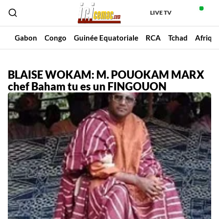
LIVE TV
un
Gabon
Congo
Guinée Equatoriale
RCA
Tchad
Afriqu
BLAISE WOKAM: M. POUOKAM MARX
chef Baham tu es un FINGOUON