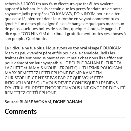
achetais à 10000 frs aux faux électeurs que tes élites avaient
apporté à baham.Je suis certain que les pères fondateurs de notre
royaume jadis prospère (FO KAMWA, FO NINYIM pour ne citer
que ceux-là) pleurent dans leur tombe en voyant comment tu as
lynché l’un de ses plus digne fils en échange de quelques morceaux
de pains, quelques boites de sardine, quelques bouts de pagnes. Et
dire que FO’O NINYIM distribuait gratuitement toutes ces choses à
son peuple. Quel honte.
Le ridicule ne tue plus. Nous avons vu ton vrai visage POUOKAM
Marx tu peux vendre père et fils pour de la camelote. Jadis les
traitres étaient pendus haut et court mais chez nous ils s’affichent
pour démontrer leur sympathie. LE PEUPLE BAHAM PLEURE TA
LACHETE et JAMAIS N’OUBLIERONT QUI TU ESMR POUOKAM
MARX REMETTEZ LE TELEPHONE DE MR KAMDEM
CHRISTOPHE. CE N’EST PAS PAR CE QUE VOUS ETES
INTOUCHABLES QUE VOUS DEVEZ CONFISQUER LES BIENS
D’AUTRUI. S’IL RESTE ENCORE EN VOUS UNE ONCE DE DIGNITÉ
REMETTEZ CE TÉLÉPHONE
Source: BLAISE WOKAM, DIGNE BAHAM
Comments