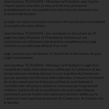
Jean bonheur TCHOUAFA : Monsieur le Président, avec tout le
respect que je vous dois, je vous prie de vous prononcer
préalablement sur ma requête et je m’en tiens strictement à ma
première déclaration.
Le juge : Sur quoi vous basez vous pour dire que je suis incompétent
à connaître de votre affaire.
Jean bonheur TCHOUAFA : (en remettant un document de 19
pages au juge), Monsieur le Président je me base sur ces
conclusions qui déclinent clairement la compétence d’un juge
militaire à connaître des affaires d’un civil.
Juge : pouvez vous me donner le résumé de ce document, de quoi
s’agit il exactement.
Jean bonheur TCHOUAFA : Monsieur le Président, il s’agit d’un
compilé de traités internationaux ratifiés par le Cameroun et des
jurisprudences rendues tant par la cour suprême du Cameroun,
que par plusieurs juridictions internationales. Il ressort clairement
de ce document que les tribunaux militaires sont destinés à
connaître des infractions militaires commises par le personnel
militaire. L’article 45 de la constitution de notre pays dispose
clairement que les traités internationaux dûment ratifiés par le
Cameroun sont supérieures aux lois du Cameroun. Je n’ai plus rien
à rajouter.