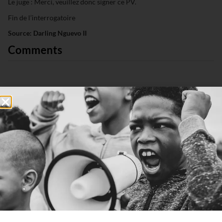
Le juge : Merci, veuillez donc signer ce PV.
Fin de l’interrogatoire
Source: Darling Nguevo II
Comments
Connexion
0
COMMENTAIRES