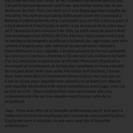
participé au concours pour le recrutement des élèves gendarmes.
J’ai participé aux épreuves sportives, aux visites médicales et aux
épreuves écrites. Puis s’en était suivi une étape appelée enquête de
moralité. Ma maman qui habite Bafoussam avait été convoqué à
Bafang et s’était entendu dire clairement que son fils a fait sa part, il
a tout donné et il faut juste un petit coup de pouce de la mère pour
qu’il réussisse à son concours de rêve. Le petit coup de pouce était
une enveloppe d’un million de fcfa. Elle leur fera comprendre que
la vendeuse de beignets qu’elle est n’a jamais pu regrouper une telle
somme d’argent pour elle même et ne saurait donc répondre
favorablement à leur requête. L’année suivante je me suis présenté
au concours Concours d’entrée à l’École spéciale militaire de Saint-
Cyr à Coëtquidan organisé par le Mindef. Mon nom disparaîtra
purement et simplement de la liste des candidats et toute requête
de ma part était resté sans suite. Monsieur le Président, j’aurais
donc bien aimé être un homme en tenue mais je n’en suis pas un.
C’est la raison pour laquelle mes conseils ici présent ont déposé
une requête déclinatoire de votre compétence à me juger, moi, car
je suis un civil . Vous voudrez bien vous prononcer par une
ordonnance écrite sur ma requête avant la poursuite de la
procédure.
Juge : Vous avez affirmé à l’enquête préliminaire avoir pris part à
cette marche tout en expliquant les raisons de votre participation.
Expliquez nous à nouveau ce que vous avez dis à l’enquête
préliminaire.