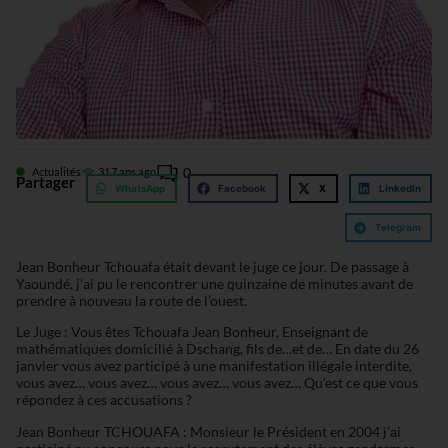
0
Actualités
31
7 ans ago
Partager
WhatsApp
Facebook
X
LinkedIn
Telegram
Jean Bonheur Tchouafa était devant le juge ce jour. De passage à
Yaoundé, j’ai pu le rencontrer une quinzaine de minutes avant de
prendre à nouveau la route de l’ouest.
Le Juge : Vous êtes Tchouafa Jean Bonheur, Enseignant de
mathématiques domicilié à Dschang, fils de…et de… En date du 26
janvier vous avez participé à une manifestation illégale interdite,
vous avez… vous avez… vous avez… vous avez… Qu’est ce que vous
répondez à ces accusations ?
Jean Bonheur TCHOUAFA : Monsieur le Président en 2004 j’ai