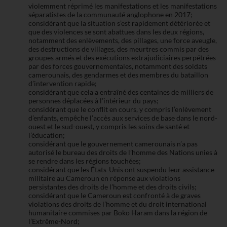
violemment réprimé les manifestations et les manifestations
séparatistes de la communauté anglophone en 2017;
considérant que la situation s’est rapidement détériorée et
que des violences se sont abattues dans les deux régions,
notamment des enlèvements, des pillages, une force aveugle,
des destructions de villages, des meurtres commis par des
groupes armés et des exécutions extrajudiciaires perpétrées
par des forces gouvernementales, notamment des soldats
camerounais, des gendarmes et des membres du bataillon
d’intervention rapide;
considérant que cela a entraîné des centaines de milliers de
personnes déplacées à l’intérieur du pays;
considérant que le conflit en cours, y compris l’enlèvement
d’enfants, empêche l’accès aux services de base dans le nord-
ouest et le sud-ouest, y compris les soins de santé et
l’éducation;
considérant que le gouvernement camerounais n’a pas
autorisé le bureau des droits de l’homme des Nations unies à
se rendre dans les régions touchées;
considérant que les États-Unis ont suspendu leur assistance
militaire au Cameroun en réponse aux violations
persistantes des droits de l’homme et des droits civils;
considérant que le Cameroun est confronté à de graves
violations des droits de l’homme et du droit international
humanitaire commises par Boko Haram dans la région de
l’Extrême-Nord;