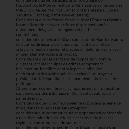
considérant que les partisans et alliés du parti de
l’opposition, le Mouvement de la Renaissance camerounaise
(MRC), dirigé par Maurice Kamto, ont manifesté à Douala,
Yaoundé, Dschang, Bafoussam et Bafang;
Considérant que les forces de sécurité de l’État ont réprimé
les manifestations avec une force disproportionnée,
notamment des gaz lacrymogènes et des balles en
caoutchouc;
considérant qu’environ 200 personnes, dont Maurice Kamto
et d’autres dirigeants de l’opposition, ont été arrêtées
arbitrairement en janvier et placées en détention sans avoir
immédiatement accès à un avocat;
Considérant que ces partisans de l’opposition, dont le
dirigeant, ont été inculpés de crimes comprenant
insurrection, hostilités contre la patrie, rébellion,
détérioration des avoirs publics ou classés, outrage au
président de la République et rassemblements à caractère
politique;
Attendu que ces membres et sympathisants de l’opposition
sont jugés par des tribunaux militaires et passibles de la
peine de mort;
Considérant que l’Union européenne s’oppose à la peine de
mort, dans tous les cas et sans exception;
considérant que la communauté anglophone est confrontée
à une discrimination structurelle et croissante dans les
régions du nord-ouest et du sud-ouest;
considérant que les forces de sécurité camerounaises ont