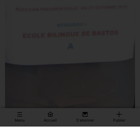
Menu
Accueil
S'abonner
Publier
Fifty-three days and counting: 93-year-old leader’s