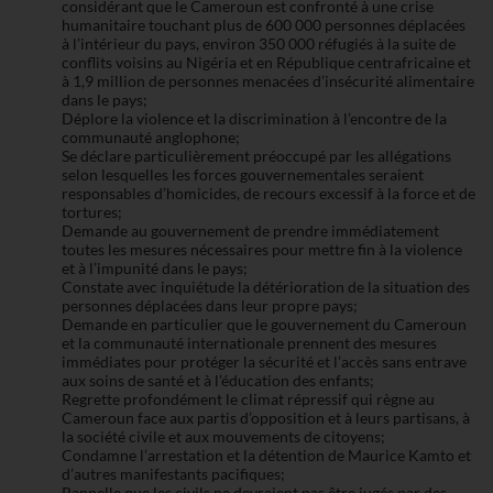
considérant que le Cameroun est confronté à une crise
humanitaire touchant plus de 600 000 personnes déplacées
à l’intérieur du pays, environ 350 000 réfugiés à la suite de
conflits voisins au Nigéria et en République centrafricaine et
à 1,9 million de personnes menacées d’insécurité alimentaire
dans le pays;
Déplore la violence et la discrimination à l’encontre de la
communauté anglophone;
Se déclare particulièrement préoccupé par les allégations
selon lesquelles les forces gouvernementales seraient
responsables d’homicides, de recours excessif à la force et de
tortures;
Demande au gouvernement de prendre immédiatement
toutes les mesures nécessaires pour mettre fin à la violence
et à l’impunité dans le pays;
Constate avec inquiétude la détérioration de la situation des
personnes déplacées dans leur propre pays;
Demande en particulier que le gouvernement du Cameroun
et la communauté internationale prennent des mesures
immédiates pour protéger la sécurité et l’accès sans entrave
aux soins de santé et à l’éducation des enfants;
Regrette profondément le climat répressif qui règne au
Cameroun face aux partis d’opposition et à leurs partisans, à
la société civile et aux mouvements de citoyens;
Condamne l’arrestation et la détention de Maurice Kamto et
d’autres manifestants pacifiques;
Rappelle que les civils ne devraient pas être jugés par des