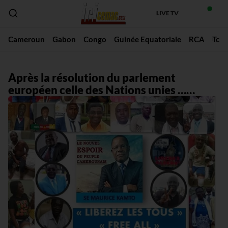
LIVE TV
Cameroun
Gabon
Congo
Guinée Equatoriale
RCA
Tch
Après la résolution du parlement
européen celle des Nations unies ……