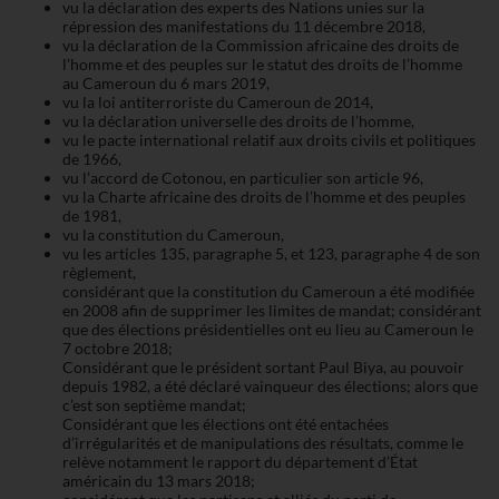
vu la déclaration des experts des Nations unies sur la
répression des manifestations du 11 décembre 2018,
vu la déclaration de la Commission africaine des droits de
l’homme et des peuples sur le statut des droits de l’homme
au Cameroun du 6 mars 2019,
vu la loi antiterroriste du Cameroun de 2014,
vu la déclaration universelle des droits de l’homme,
vu le pacte international relatif aux droits civils et politiques
de 1966,
vu l’accord de Cotonou, en particulier son article 96,
vu la Charte africaine des droits de l’homme et des peuples
de 1981,
vu la constitution du Cameroun,
vu les articles 135, paragraphe 5, et 123, paragraphe 4 de son
règlement,
considérant que la constitution du Cameroun a été modifiée
en 2008 afin de supprimer les limites de mandat; considérant
que des élections présidentielles ont eu lieu au Cameroun le
7 octobre 2018;
Considérant que le président sortant Paul Biya, au pouvoir
depuis 1982, a été déclaré vainqueur des élections; alors que
c’est son septième mandat;
Considérant que les élections ont été entachées
d’irrégularités et de manipulations des résultats, comme le
relève notamment le rapport du département d’État
américain du 13 mars 2018;