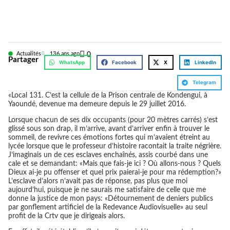
Actualités
13
6 ans ago
0
Partager
WhatsApp
Facebook
X
LinkedIn
Telegram
«Local 131. C’est la cellule de la Prison centrale de Kondengui, à
Yaoundé, devenue ma demeure depuis le 29 juillet 2016.
Lorsque chacun de ses dix occupants (pour 20 mètres carrés) s’est
glissé sous son drap, il m’arrive, avant d’arriver enfin à trouver le
sommeil, de revivre ces émotions fortes qui m’avaient étreint au
lycée lorsque que le professeur d’histoire racontait la traite négrière.
J’imaginais un de ces esclaves enchaînés, assis courbé dans une
cale et se demandant: «Mais que fais-je ici ? Où allons-nous ? Quels
Dieux ai-je pu offenser et quel prix paierai-je pour ma rédemption?»
L’esclave d’alors n’avait pas de réponse, pas plus que moi
aujourd’hui, puisque je ne saurais me satisfaire de celle que me
donne la justice de mon pays: «Détournement de deniers publics
par gonflement artificiel de la Redevance Audiovisuelle» au seul
profit de la Crtv que je dirigeais alors.