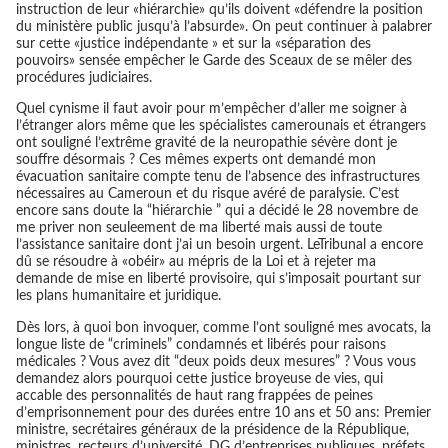
instruction de leur «hiérarchie» qu’ils doivent «défendre la position
du ministère public jusqu’à l’absurde». On peut continuer à palabrer
sur cette «justice indépendante » et sur la «séparation des
pouvoirs» sensée empêcher le Garde des Sceaux de se mêler des
procédures judiciaires.
Quel cynisme il faut avoir pour m’empêcher d’aller me soigner à
l’étranger alors même que les spécialistes camerounais et étrangers
ont souligné l’extrême gravité de la neuropathie sévère dont je
souffre désormais ? Ces mêmes experts ont demandé mon
évacuation sanitaire compte tenu de l’absence des infrastructures
nécessaires au Cameroun et du risque avéré de paralysie. C’est
encore sans doute la “hiérarchie ” qui a décidé le 28 novembre de
me priver non seuleement de ma liberté mais aussi de toute
l’assistance sanitaire dont j’ai un besoin urgent. LeTribunal a encore
dû se résoudre à «obéir» au mépris de la Loi et à rejeter ma
demande de mise en liberté provisoire, qui s’imposait pourtant sur
les plans humanitaire et juridique.
Dès lors, à quoi bon invoquer, comme l’ont souligné mes avocats, la
longue liste de “criminels” condamnés et libérés pour raisons
médicales ? Vous avez dit “deux poids deux mesures” ? Vous vous
demandez alors pourquoi cette justice broyeuse de vies, qui
accable des personnalités de haut rang frappées de peines
d’emprisonnement pour des durées entre 10 ans et 50 ans: Premier
ministre, secrétaires généraux de la présidence de la République,
ministres, recteurs d’université, DG d’entreprises publiques, préfets,