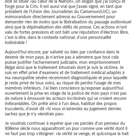
doit se situer «au cœur de la Nation», un slogan que j’ai conçu et
forgé pour la Crtv. Il est aussi vrai que j’avais signé, en tant que
président de l’Union des Journalistes du Cameroun(UJC), un
mémorandum directement adressé au Gouvernement pour
demander rien de moins que la libéralisation du paysage audiovisuel
ainsi que la dépénalisation des délits de presse. Ces actions m’ont
valu de fortes pressions et ont bâti une réputation d’électron libre,
c’est-à-dire, dans le contexte national, d’une personnalité
indésirable !
Aujourd’hui encore, par naïveté ou bien par confiance dans le
devenir de mon pays, je n’arrive pas à admettre que tout cela
puisse justifier l’acharnement judiciaire, mon emprisonnement
illégal ainsi que le traitement inhumain dont je suis la victime. Je
suis en effet privé d’examens et de traitement médical adaptés à
ma neuropathie sévère récemment diagnostiquée et pour laquelle
je reste privé de tous soins, au risque de perdre l’usage de mes
membres inférieurs. J’ai bien conscience qu’exposer aujourd’hui
ouvertement la prise en otage de la justice de mon pays n’est pas
de nature à émouvoir les acteurs incriminés qui se croient encore
inébranlables. On prête ainsi à l’un deux, habitué des propos
truculents, d’avoir dit «Si vous m’attendez au jugement dernier,
sachez que je n’y viendrais pas».
Je voudrais continuer à espérer que ces paroles d’un penseur du
XlXème siècle nous apparaîtront un jour comme une vérité dont il
ne faut pas trop s’éloigner: «la vérité se venge, et quiconque la hait