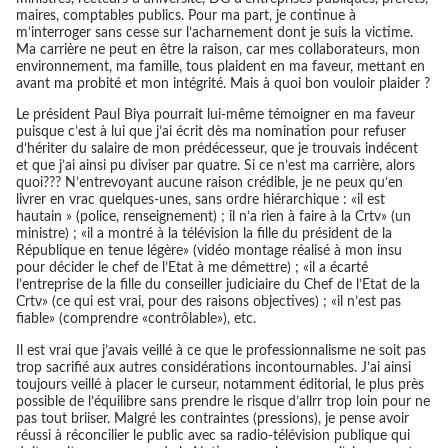
maires, comptables publics. Pour ma part, je continue à
m’interroger sans cesse sur l’acharnement dont je suis la victime.
Ma carrière ne peut en être la raison, car mes collaborateurs, mon
environnement, ma famille, tous plaident en ma faveur, mettant en
avant ma probité et mon intégrité. Mais à quoi bon vouloir plaider ?
Le président Paul Biya pourrait lui-même témoigner en ma faveur
puisque c’est à lui que j’ai écrit dès ma nomination pour refuser
d’hériter du salaire de mon prédécesseur, que je trouvais indécent
et que j’ai ainsi pu diviser par quatre. Si ce n’est ma carrière, alors
quoi??? N’entrevoyant aucune raison crédible, je ne peux qu’en
livrer en vrac quelques-unes, sans ordre hiérarchique : «il est
hautain » (police, renseignement) ; il n’a rien à faire à la Crtv» (un
ministre) ; «il a montré à la télévision la fille du président de la
République en tenue légère» (vidéo montage réalisé à mon insu
pour décider le chef de l’Etat à me démettre) ; «il a écarté
l’entreprise de la fille du conseiller judiciaire du Chef de l’Etat de la
Crtv» (ce qui est vrai, pour des raisons objectives) ; «il n’est pas
fiable» (comprendre «contrôlable»), etc.
Il est vrai que j’avais veillé à ce que le professionnalisme ne soit pas
trop sacrifié aux autres considérations incontournables. J’ai ainsi
toujours veillé à placer le curseur, notamment éditorial, le plus près
possible de l’équilibre sans prendre le risque d’allrr trop loin pour ne
pas tout briiser. Malgré les contraintes (pressions), je pense avoir
réussi à réconcilier le public avec sa radio-télévision publique qui