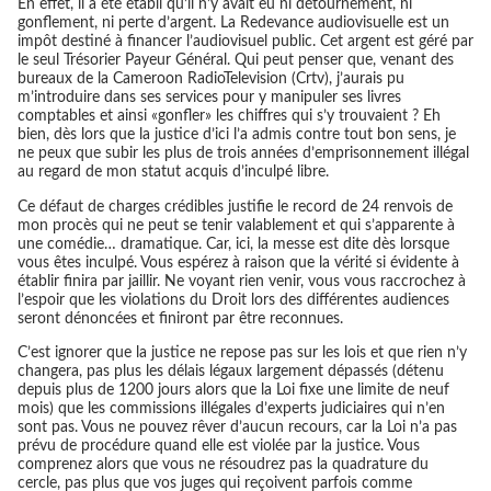
En effet, il a été établi qu’il n’y avait eu ni détournement, ni
gonflement, ni perte d’argent. La Redevance audiovisuelle est un
impôt destiné à financer l’audiovisuel public. Cet argent est géré par
le seul Trésorier Payeur Général. Qui peut penser que, venant des
bureaux de la Cameroon RadioTelevision (Crtv), j’aurais pu
m’introduire dans ses services pour y manipuler ses livres
comptables et ainsi «gonfler» les chiffres qui s’y trouvaient ? Eh
bien, dès lors que la justice d’ici l’a admis contre tout bon sens, je
ne peux que subir les plus de trois années d’emprisonnement illégal
au regard de mon statut acquis d’inculpé libre.
Ce défaut de charges crédibles justifie le record de 24 renvois de
mon procès qui ne peut se tenir valablement et qui s’apparente à
une comédie… dramatique. Car, ici, la messe est dite dès lorsque
vous êtes inculpé. Vous espérez à raison que la vérité si évidente à
établir finira par jaillir. Ne voyant rien venir, vous vous raccrochez à
l’espoir que les violations du Droit lors des différentes audiences
seront dénoncées et finiront par être reconnues.
C’est ignorer que la justice ne repose pas sur les lois et que rien n’y
changera, pas plus les délais légaux largement dépassés (détenu
depuis plus de 1200 jours alors que la Loi fixe une limite de neuf
mois) que les commissions illégales d’experts judiciaires qui n’en
sont pas. Vous ne pouvez rêver d’aucun recours, car la Loi n’a pas
prévu de procédure quand elle est violée par la justice. Vous
comprenez alors que vous ne résoudrez pas la quadrature du
cercle, pas plus que vos juges qui reçoivent parfois comme