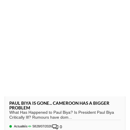
PAUL BIYA IS GONE... CAMEROON HAS A BIGGER
PROBLEM
What Has Happened to Paul Biya? Is President Paul Biya
Critically Ill? Rumours have dom...
Actualités
58
28/07/2026
0