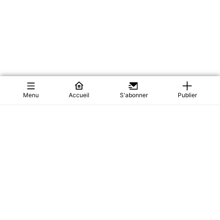
Menu
Accueil
S'abonner
Publier
Paul Biya VANISHES: Cameroon In Search Of Their
President
Cameroon is holding its breath. President Paul Biya left for
Europe in June—and after m...
0
Actualités
37
28/07/2026