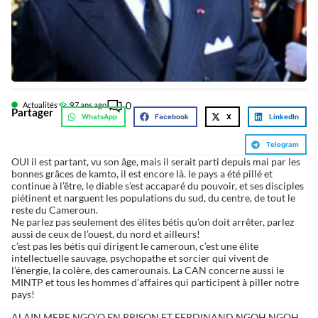
0
Actualités
9
7 ans ago
Partager
WhatsApp
Facebook
X
LinkedIn
Telegram
OUI il est partant, vu son âge, mais il serait parti depuis mai par les
bonnes grâces de kamto, il est encore là. le pays a été pillé et
continue à l’être, le diable s’est accaparé du pouvoir, et ses disciples
piétinent et narguent les populations du sud, du centre, de tout le
reste du Cameroun.
Ne parlez pas seulement des élites bétis qu’on doit arrêter, parlez
aussi de ceux de l’ouest, du nord et ailleurs!
c’est pas les bétis qui dirigent le cameroun, c’est une élite
intellectuelle sauvage, psychopathe et sorcier qui vivent de
l’énergie, la colère, des camerounais. La CAN concerne aussi le
MINTP et tous les hommes d’affaires qui participent à piller notre
pays!
ALAIN MEBE NGO’O EN PRISON ET FERDINAND NGOH NGOH