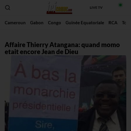
LIVE TV
Cameroun
Gabon
Congo
Guinée Equatoriale
RCA
Tch
Affaire Thierry Atangana: quand momo
etait encore Jean de Dieu