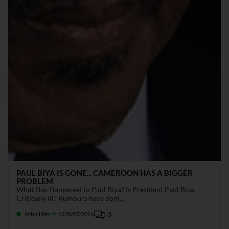
PAUL BIYA IS GONE... CAMEROON HAS A BIGGER
PROBLEM
What Has Happened to Paul Biya? Is President Paul Biya
Critically Ill? Rumours have dom...
0
Actualités
62
28/07/2026