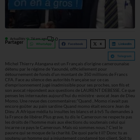
0
Actualités
7
4 ans ago
Partager
WhatsApp
Facebook
X
LinkedIn
Telegram
Michel Thierry Atangana est un Français d’origine camerounaise
détenu par le régime de Yaoundé, officiellement pour
détournement de fonds d’un montant de 350 millions de Francs
CFA. Face au silence des autorités française sur ce cas
d’emprisonnement jugé inadmissible pour ses proches, son fils et
son avocat répondent aux questions de LAURENT DEBESSE. Ce que
penses les internautes aujourd’hui du ministre -avocat Jean de Dieu
Momo. Une revue des commentaires:”Quand , Momo n’avait pas
encore goûter au pain sardine Quand momo était encore Jean de
Dieu .A Afrique média tu insultes les blancs et à tv5 Tu demandes à
la France de libérer.Plus grave, tu dis le Cameroun ne respecte pas
les droits de l’homme mais aux élections du soutenais celui qui
incarne ce pays le Cameroun. Mais où sommes nous.? C’est le
pauvre qui se moque de la charité. De quoi parle t il? Donc tu as
soutenu un homme qui a injustement condamné ton client. Soit tu