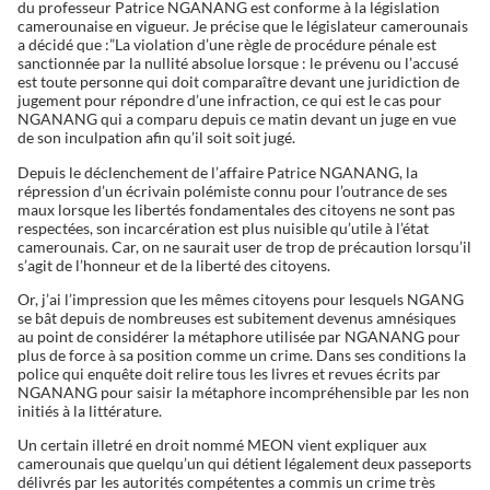
du professeur Patrice NGANANG est conforme à la législation
camerounaise en vigueur. Je précise que le législateur camerounais
a décidé que :”La violation d’une règle de procédure pénale est
sanctionnée par la nullité absolue lorsque : le prévenu ou l’accusé
est toute personne qui doit comparaître devant une juridiction de
jugement pour répondre d’une infraction, ce qui est le cas pour
NGANANG qui a comparu depuis ce matin devant un juge en vue
de son inculpation afin qu’il soit soit jugé.
Depuis le déclenchement de l’affaire Patrice NGANANG, la
répression d’un écrivain polémiste connu pour l’outrance de ses
maux lorsque les libertés fondamentales des citoyens ne sont pas
respectées, son incarcération est plus nuisible qu’utile à l’état
camerounais. Car, on ne saurait user de trop de précaution lorsqu’il
s’agit de l’honneur et de la liberté des citoyens.
Or, j’ai l’impression que les mêmes citoyens pour lesquels NGANG
se bât depuis de nombreuses est subitement devenus amnésiques
au point de considérer la métaphore utilisée par NGANANG pour
plus de force à sa position comme un crime. Dans ses conditions la
police qui enquête doit relire tous les livres et revues écrits par
NGANANG pour saisir la métaphore incompréhensible par les non
initiés à la littérature.
Un certain illetré en droit nommé MEON vient expliquer aux
camerounais que quelqu’un qui détient légalement deux passeports
délivrés par les autorités compétentes a commis un crime très