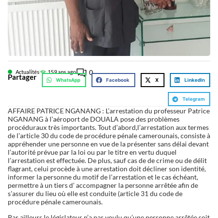
0
Actualités
15
9 ans ago
Partager
WhatsApp
Facebook
X
LinkedIn
Telegram
AFFAIRE PATRICE NGANANG : L’arrestation du professeur Patrice
NGANANG à l’aéroport de DOUALA pose des problèmes
procéduraux très importants. Tout d’abord,l’arrestation aux termes
de l’article 30 du code de procédure pénale camerounais, consiste à
appréhender une personne en vue de la présenter sans délai devant
l’autorité prévue par la loi ou par le titre en vertu duquel
l’arrestation est effectuée. De plus, sauf cas de de crime ou de délit
flagrant, celui procède à une arrestation doit décliner son identité,
informer la personne du motif de l’arrestation et le cas échéant,
permettre à un tiers d’ accompagner la personne arrêtée afin de
s’assurer du lieu où elle est conduite (article 31 du code de
procédure pénale camerounais.
Par ailleurs le législateur n’a pas voulu qu’une personne arrêtée soit