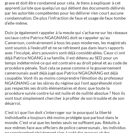
grave et doit être condamné pour cela. Je tiens à expliquer à cet
apprenti juriste que quelqu’un qui détient des documents délivrés
par les autorités compétentes pour les délivrer n’en court aucune
condamnation. De plus l’infraction de faux et usage de faux tombe
d’elle-même.
Dois-je également rappeler à la meute qui s’acharne sur les réseaux
sociaux cotre Patrice NGAGNANG doit se rappeler qu’au
Cameroun, contrairement à tous les pays modernes, les magistrats
sont soumis à l’exécutif et ne se refrènent pas dans leurs rapports
avec l’inculpé, alors pouvoirs sont déjà considérables. Ceux-ci ont
déjà Patrice NGANG à sa famille, il est détenu au SED pour un
temps indéterminé ce qui est contraire au droit pénal et au code de
procédure pénale. Tout cela se passe comme si le gouvernement
camerounais avait déjà jugé que Patrice NGAGNANG est déjà
coupable. Vont-ils au moins comprendre l’émotion du professeur
NGAGNANG car les sbires du régime qui l’ont appréhendé n’ont
pas respectés ses droits élémentaires et donc que toute la
procédure suivie contre lui est nulle et de nullité absolue ? Non ils
vont tout simplement chercher à profiter de son trouble et de son
désarroi.
C’est ici que l’on doit s’interroger sur le pourquoi la liberté
individuelle a toujours été moins protégée que partout dans le
monde. C’est vrai que les textes seuls ne suffisent pas. Réduits à
eux-mêmes face aux officiers de police camerounais , les individus
ne représentent strictement rien à coté des moeurs et des