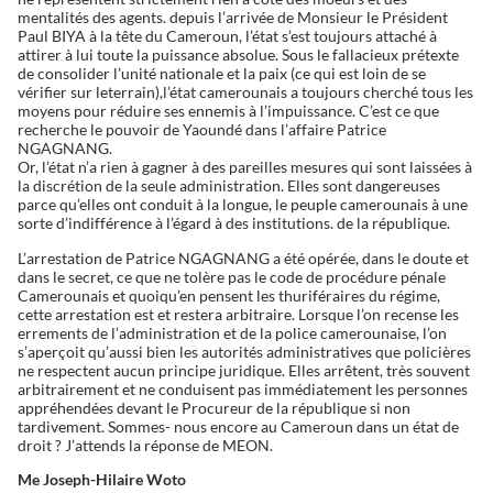
mentalités des agents. depuis l’arrivée de Monsieur le Président
Paul BIYA à la tête du Cameroun, l’état s’est toujours attaché à
attirer à lui toute la puissance absolue. Sous le fallacieux prétexte
de consolider l’unité nationale et la paix (ce qui est loin de se
vérifier sur leterrain),l’état camerounais a toujours cherché tous les
moyens pour réduire ses ennemis à l’impuissance. C’est ce que
recherche le pouvoir de Yaoundé dans l’affaire Patrice
NGAGNANG.
Or, l’état n’a rien à gagner à des pareilles mesures qui sont laissées à
la discrétion de la seule administration. Elles sont dangereuses
parce qu’elles ont conduit à la longue, le peuple camerounais à une
sorte d’indifférence à l’égard à des institutions. de la république.
L’arrestation de Patrice NGAGNANG a été opérée, dans le doute et
dans le secret, ce que ne tolère pas le code de procédure pénale
Camerounais et quoiqu’en pensent les thuriféraires du régime,
cette arrestation est et restera arbitraire. Lorsque l’on recense les
errements de l’administration et de la police camerounaise, l’on
s’aperçoit qu’aussi bien les autorités administratives que policières
ne respectent aucun principe juridique. Elles arrêtent, très souvent
arbitrairement et ne conduisent pas immédiatement les personnes
appréhendées devant le Procureur de la république si non
tardivement. Sommes- nous encore au Cameroun dans un état de
droit ? J’attends la réponse de MEON.
Me Joseph-Hilaire Woto