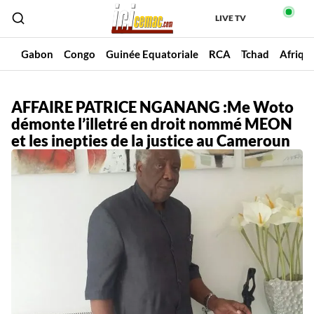
LIVE TV
un
Gabon
Congo
Guinée Equatoriale
RCA
Tchad
Afriqu
AFFAIRE PATRICE NGANANG :Me Woto
démonte l’illetré en droit nommé MEON
et les inepties de la justice au Cameroun