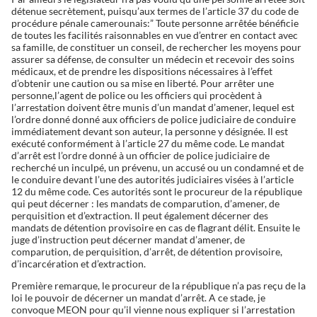
détenue secrètement, puisqu’aux termes de l’article 37 du code de
procédure pénale camerounais:” Toute personne arrêtée bénéficie
de toutes les facilités raisonnables en vue d’entrer en contact avec
sa famille, de constituer un conseil, de rechercher les moyens pour
assurer sa défense, de consulter un médecin et recevoir des soins
médicaux, et de prendre les dispositions nécessaires à l’effet
d’obtenir une caution ou sa mise en liberté. Pour arrêter une
personne,l’agent de police ou les officiers qui procèdent à
l’arrestation doivent être munis d’un mandat d’amener, lequel est
l’ordre donné donné aux officiers de police judiciaire de conduire
immédiatement devant son auteur, la personne y désignée. Il est
exécuté conformément à l’article 27 du même code. Le mandat
d’arrêt est l’ordre donné à un officier de police judiciaire de
recherché un inculpé, un prévenu, un accusé ou un condamné et de
le conduire devant l’une des autorités judiciaires visées à l’article
12 du même code. Ces autorités sont le procureur de la république
qui peut décerner : les mandats de comparution, d’amener, de
perquisition et d’extraction. Il peut également décerner des
mandats de détention provisoire en cas de flagrant délit. Ensuite le
juge d’instruction peut décerner mandat d’amener, de
comparution, de perquisition, d’arrêt, de détention provisoire,
d’incarcération et d’extraction.
Première remarque, le procureur de la république n’a pas reçu de la
loi le pouvoir de décerner un mandat d’arrêt. A ce stade, je
convoque MEON pour qu’il vienne nous expliquer si l’arrestation