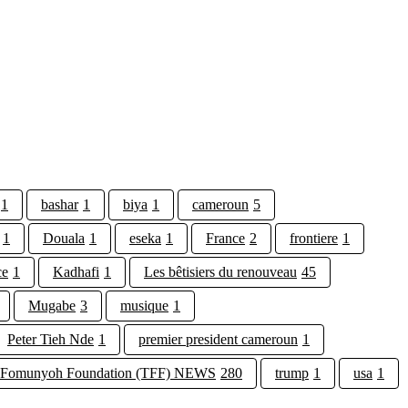
1
bashar
1
biya
1
cameroun
5
1
Douala
1
eseka
1
France
2
frontiere
1
ce
1
Kadhafi
1
Les bêtisiers du renouveau
45
Mugabe
3
musique
1
Peter Tieh Nde
1
premier president cameroun
1
 Fomunyoh Foundation (TFF) NEWS
280
trump
1
usa
1