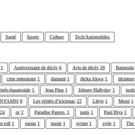
Santé
Sports
Culture
Tech/Automobiles
1
Anniverssaire de décès
6
Avis de décès
26
Bamenda
crise migratoire
1
diamant
1
dicka Akwa
1
dictature
inée-équatoriale
1
Jean Ping
1
Johnny Hallyday
1
justi
e NYAMSI
9
Les vérités d’icicemac
22
Libye
1
Messi
1
24
or
2
Paradise Papers.
1
paris
1
Paul Biya
1
n roll
1
russia
1
russie
1
syrian
1
syrie
1
The