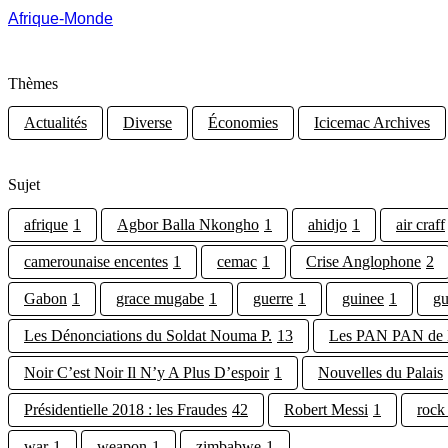
Afrique-Monde
Thèmes
Actualités
Diverse
Économies
Icicemac Archives
Sujet
afrique
1
Agbor Balla Nkongho
1
ahidjo
1
air craff
camerounaise encentes
1
cemac
1
Crise Anglophone
2
Gabon
1
grace mugabe
1
guerre
1
guinee
1
gu
Les Dénonciations du Soldat Nouma P.
13
Les PAN PAN d
Noir C’est Noir Il N’y A Plus D’espoir
1
Nouvelles du Palais
Présidentielle 2018 : les Fraudes
42
Robert Messi
1
rock 
war
1
weapon
1
zimbabwe
1