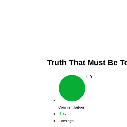
Truth That Must Be T
0
Comment fait-on
42
2 ans ago