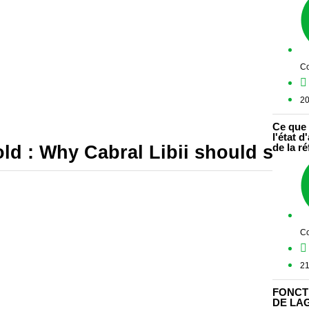
Co
20
Ce que 
l'état 
old : Why Cabral Libii should supp
de la ré
Co
21
FONCT
DE LAG