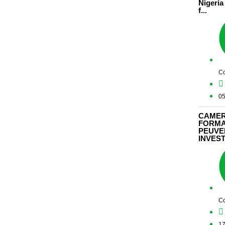
Nigeria 
f...
Co
05
CAMER
FORMA
PEUVE
INVEST
Co
17