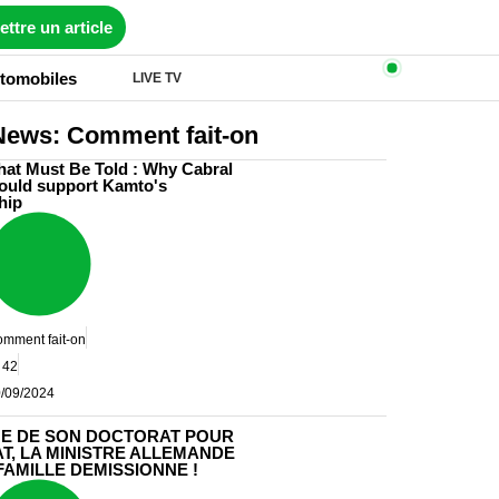
ttre un article
tomobiles
LIVE TV
News: Comment fait-on
hat Must Be Told : Why Cabral
hould support Kamto's
hip
mment fait-on
42
/09/2024
E DE SON DOCTORAT POUR
AT, LA MINISTRE ALLEMANDE
FAMILLE DEMISSIONNE !