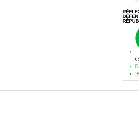
RÉFLEX
DÉFENS
RÉPUB
Co
15