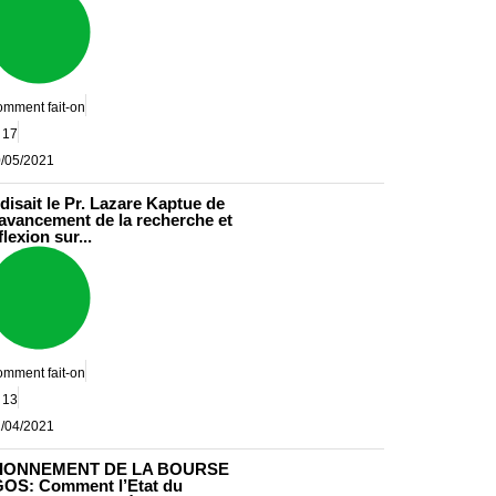
mment fait-on
17
/05/2021
disait le Pr. Lazare Kaptue de
d'avancement de la recherche et
ort Kamto’s leadership
flexion sur...
mment fait-on
13
/04/2021
IONNEMENT DE LA BOURSE
OS: Comment l’Etat du