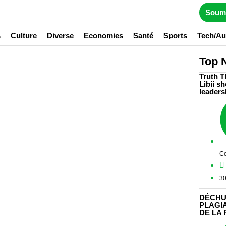
Soume
s
Culture
Diverse
Économies
Santé
Sports
Tech/Au
Top 
Truth T
Libii s
leaders
Co
30
DÉCHU
PLAGI
DE LA 